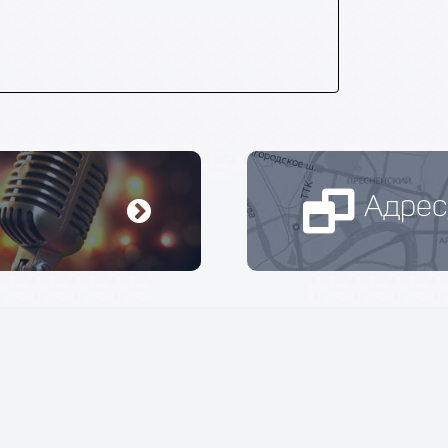
Адрес
вали в Москве с бесплатной
ности
.