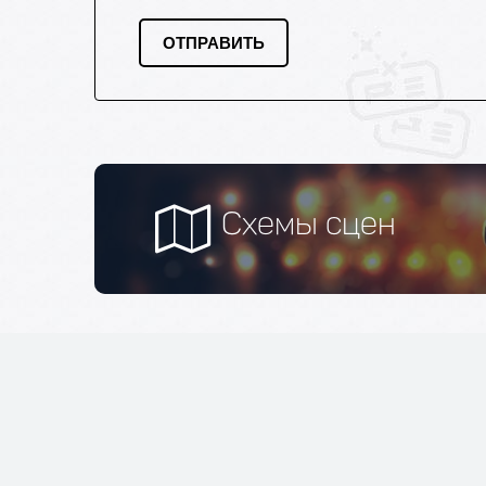
Схемы сцен
Jazz концерты Москвы
Бронирование билетов на лучшие jazz концерты и фести
доставкой.
Публичная оферта
,
политика конфиденциаль